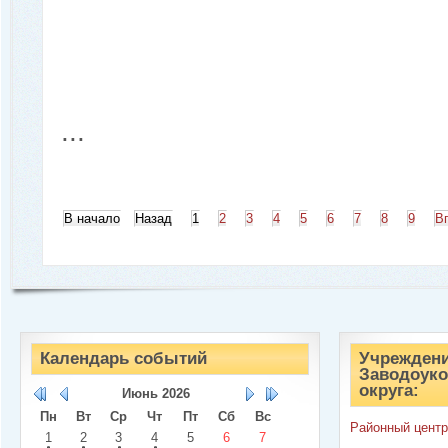
...
В начало
Назад
1
2
3
4
5
6
7
8
9
В
Календарь событий
Учреждени
Заводоуко
округа:
Июнь
2026
Пн
Вт
Ср
Чт
Пт
Сб
Вс
Районный центр
1
2
3
4
5
6
7