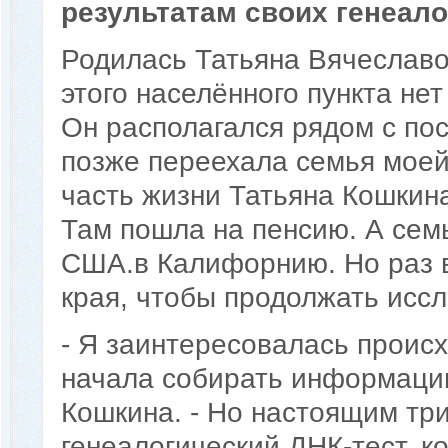
результатам своих генеало
Родилась Татьяна Вячеславо
этого населённого пункта не
Он располагался рядом с по
позже переехала семья мое
часть жизни Татьяна Кошкина
Там пошла на пенсию. А семь
США.в Калифорнию. Но раз в
края, чтобы продолжать исс
- Я заинтересовалась проис
начала собирать информацию 
Кошкина. - Но настоящим три
генеалогический ДНК-тест, к