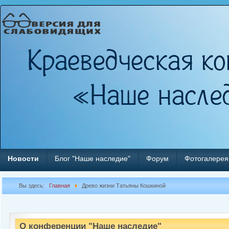
Новости
Блог "Наше наследие"
Форум
Фотогалерея
Вы здесь:
Главная
Древо жизни Татьяны Кошкиной
О конференции "Наше наследие"