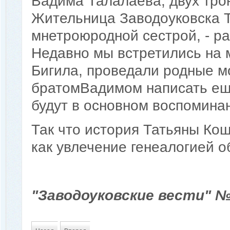
Вадима Талалаева, двух тро
Жительница Заводоуковска Т
мнетроюродной сестрой, - р
Недавно мы встретились на 
Бигила, проведали родные мо
братомВадимом написать ещё
будут в основном воспомина
Так что история Татьяны Кош
как увлечение генеалогией о
"Заводоуковские вести" № 