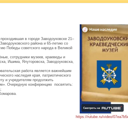
проходившая в городе Заводоуковске 21–
 Заводоуковского района и 65-летию со
етию Победы советского народа в Великой
ные, сотрудники музеев, краеведы и
ска, Ишима, Ялуторовска, Заводоуковска,
овательская работа является важнейшим
ческого наследия края, патриотического
ету и учредителям продолжить
ие». Очередную конференцию посвятить:
;
Комарова.
https://rutube.ru/video/07ea7