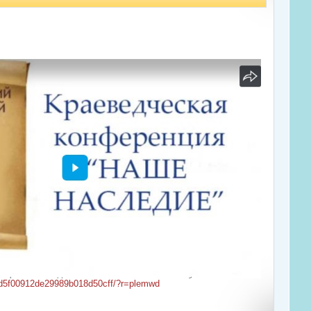
b5d5f00912de29989b018d50cff/?r=plemwd