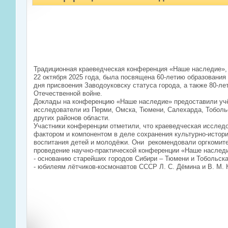
Традиционная краеведческая конференция «Наше наследие», 
22 октября 2025 года, была посвящена 60-летию образования
дня присвоения Заводоуковску статуса города, а также 80-л
Отечественной войне.
Доклады на конференцию «Наше наследие» предоставили учё
исследователи из Перми, Омска, Тюмени, Салехарда, Тоболь
других районов области.
Участники конференции отметили, что краеведческая исслед
фактором и компонентом в деле сохранения культурно-истори
воспитания детей и молодёжи. Они рекомендовали оргкомит
проведение научно-практической конференции «Наше наслед
- основанию старейших городов Сибири – Тюмени и Тобольска
- юбилеям лётчиков-космонавтов СССР Л. С. Дёмина и В. М. 