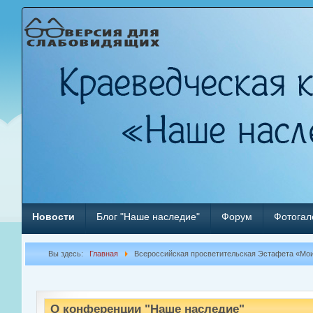
Новости
Блог "Наше наследие"
Форум
Фотогал
Вы здесь:
Главная
Всероссийская просветительская Эстафета «Мо
О конференции "Наше наследие"