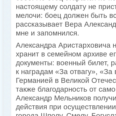
настоящему солдату не прис
мелочи: боец должен быть вс
рассказывает Вера Александ
мне и запомнился.
Александра Аристарховича н
хранит в семейном архиве е
документы: военный билет, 
к наградам «За отвагу», «За
Германией в Великой Отечест
также благодарность от сам
Александр Мельников получи
действия при осуществлении 
города Шполу, Смелу, Богусл