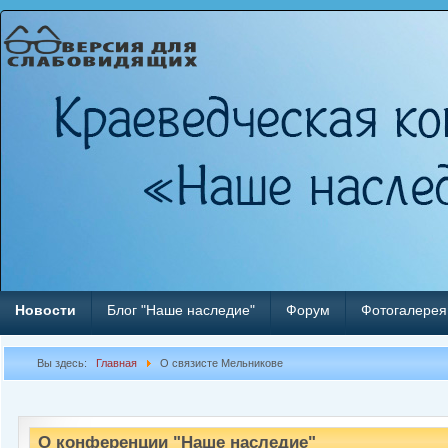
Новости
Блог "Наше наследие"
Форум
Фотогалерея
Вы здесь:
Главная
О связисте Мельникове
О конференции "Наше наследие"