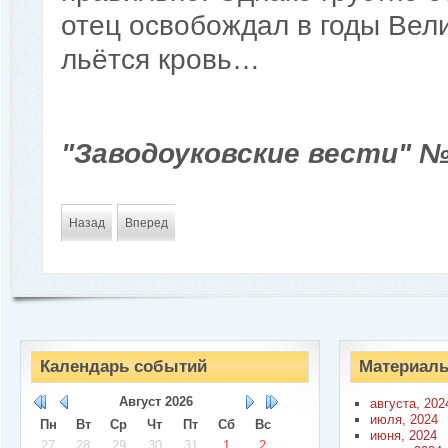
отец освобождал в годы Вел
льётся кровь…
"Заводоуковские вести" № 
Назад
Вперед
Календарь событий
Материалы
Август
2026
августа, 202
июля, 2024
Пн
Вт
Ср
Чт
Пт
Сб
Вс
июня, 2024
27
28
29
30
31
1
2