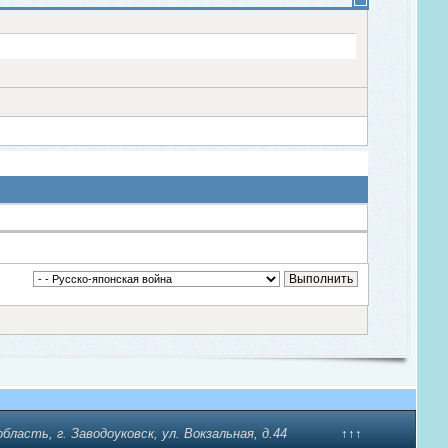
бласть, г. Заводоуковск, ул. Вокзальная, д.44
↑↑↑