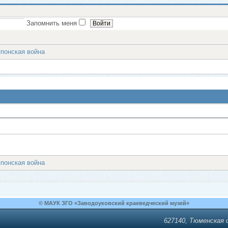
Запомнить меня
японская война
японская война
© МАУК ЗГО «Заводоуковский краеведческий музей»
627140, Тюменская о