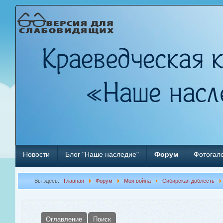
Новости
Блог "Наше наследие"
Форум
Фотогал
Вы здесь:
Главная
Форум
Моя война
Сибирская доблесть
Оглавление
Поиск