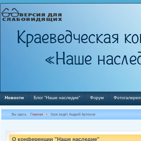
Новости
Блог "Наше наследие"
Форум
Фотогалерея
Вы здесь:
Главная
Урок ведёт Андрей Артюхов
О конференции "Наше наследие"