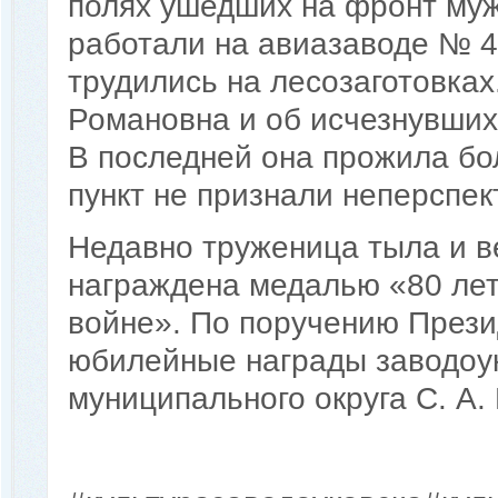
полях ушедших на фронт муж
работали на авиазаводе № 4
трудились на лесозаготовка
Романовна и об исчезнувших
В последней она прожила бо
пункт не признали неперспе
Недавно труженица тыла и ве
награждена медалью «80 ле
войне». По поручению През
юбилейные награды заводоук
муниципального округа С. А.