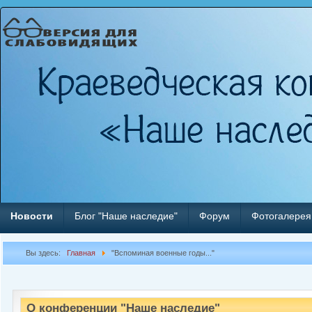
Новости
Блог "Наше наследие"
Форум
Фотогалерея
Вы здесь:
Главная
"Вспоминая военные годы..."
О конференции "Наше наследие"