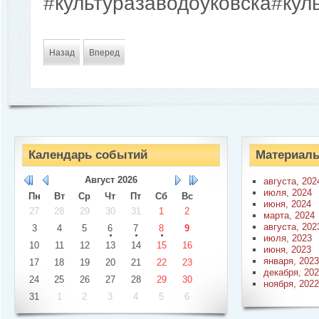
#культуразаводоуковска#кул
Назад
Вперед
Календарь событий
Материалы
Август
2026
августа, 202
июля, 2024
Пн
Вт
Ср
Чт
Пт
Сб
Вс
июня, 2024
27
28
29
30
31
1
2
марта, 2024
августа, 202
3
4
5
6
7
8
9
июля, 2023
10
11
12
13
14
15
16
июня, 2023
января, 2023
17
18
19
20
21
22
23
декабря, 20
24
25
26
27
28
29
30
ноября, 2022
31
1
2
3
4
5
6