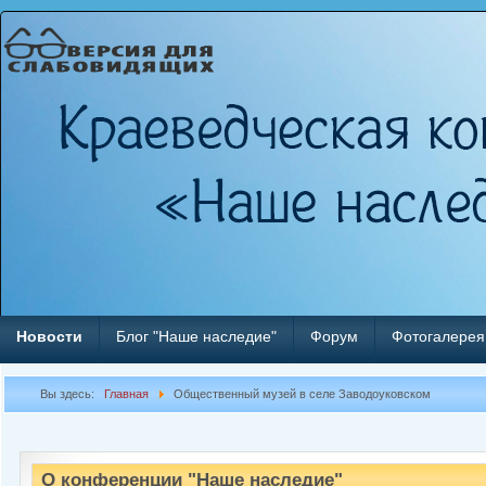
Новости
Блог "Наше наследие"
Форум
Фотогалерея
Вы здесь:
Главная
Общественный музей в селе Заводоуковском
О конференции "Наше наследие"