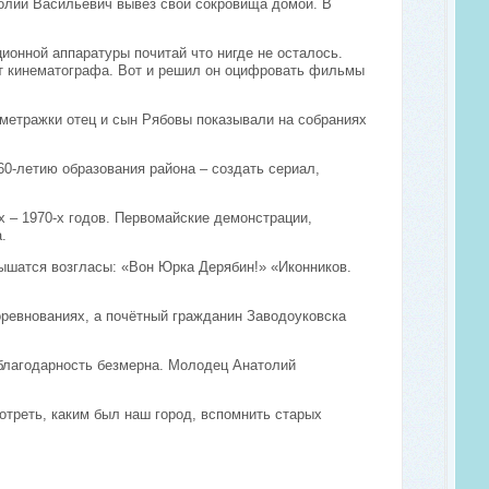
толий Васильевич вывез свои сокровища домой. В
ционной аппаратуры почитай что нигде не осталось.
ат кинематографа. Вот и решил он оцифровать фильмы
метражки отец и сын Рябовы показывали на собраниях
60-летию образования района – создать сериал,
х – 1970-х годов. Первомайские демонстрации,
.
лышатся возгласы: «Вон Юрка Дерябин!» «Иконников.
соревнованиях, а почётный гражданин Заводоуковска
 благодарность безмерна. Молодец Анатолий
отреть, каким был наш город, вспомнить старых