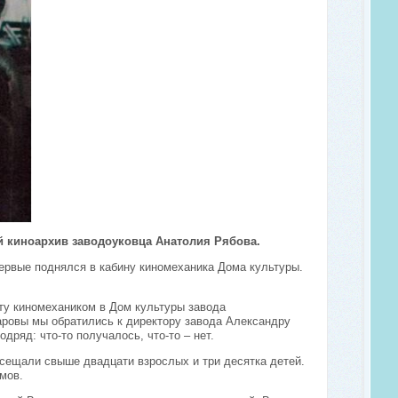
ий киноархив заводоуковца Анатолия Рябова.
первые поднялся в кабину киномеханика Дома культуры.
оту киномехаником в Дом культуры завода
ровы мы обратились к директору завода Александру
ряд: что-то получалось, что-то – нет.
осещали свыше двадцати взрослых и три десятка детей.
мов.