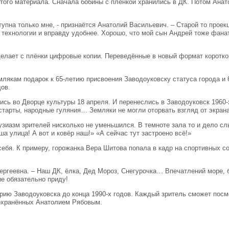
ятого материала. Сначала бобины с плёнкой хранились в ДК. Потом Ана
тупна только мне, - признаётся Анатолий Васильевич. – Старой то проек
е технологии и вправду удобнее. Хорошо, что мой сын Андрей тоже фан
елает с плёнки цифровые копии. Переведённые в новый формат коротко
лякам подарок к 65-летию присвоения Заводоуковску статуса города и 
дов.
ись во Дворце культуры 18 апреля. И перенеслись в Заводоуковск 1960-
тарты, народные гуляния… Земляки не могли оторвать взгляд от экрана
тузиазм зрителей нисколько не уменьшился. В темноте зала то и дело с
ша улица! А вот и ковёр наш!» «А сейчас тут застроено всё!»
 себя. К примеру, горожанка Вера Шитова попала в кадр на спортивных 
Сергеевна. – Наш ДК, ёлка, Дед Мороз, Снегурочка… Впечатлений море,
ые обязательно приду!
рию Заводоуковска до конца 1990-х годов. Каждый зритель сможет посм
 сохранённых Анатолием Рябовым.