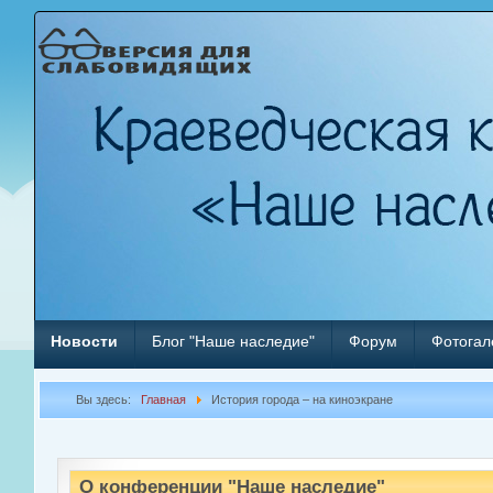
Новости
Блог "Наше наследие"
Форум
Фотогал
Вы здесь:
Главная
История города – на киноэкране
О конференции "Наше наследие"