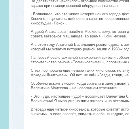
За десятилетия накопилось огромное количество отсн
гараже при помощи сыновей оборудовал кинозал.
- Волновало, что эта живая история нашего города дос
Конечно, я ценитель плёночного кино, но современны
киностудии «Поиск».
Андрей Анатольевич нашёл в Москве фирму, которая д
совета ветеранов машзавода, во время «Ночи музеев.
А в этом году Анатолий Васильевич решил сделать зем
который бы охватил историю родной земли с 1960-х го
На первый сеанс архивной кинохроники зрители собрал
строительство района «Тюменьсельмаш», спортивные с
С тех пор прошли ещё четыре таких кинопоказа, но эн
Аркадий Дмитриевич. Ой нет, не он!» «Гляди, гляди, на
Особенно искрят эмоции, когда зрители в зале узнают
Валентина Моисеева – на новогоднем утреннике.
- Это чудо, настоящее чудо! – восклицает Валентина 
Васильевич! Я была уже на пяти показах и на остальн
Впереди ещё четыре киносеанса, которые охватят исто
знакомых, а если повезёт, увидеть и себя на кадрах,