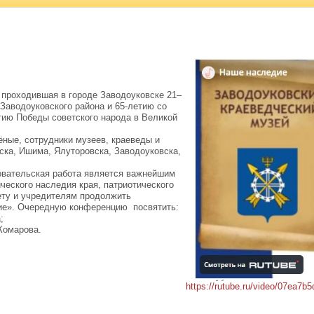
проходившая в городе Заводоуковске 21–
 Заводоуковского района и 65-летию со
етию Победы советского народа в Великой
ные, сотрудники музеев, краеведы и
ска, Ишима, Ялуторовска, Заводоуковска,
овательская работа является важнейшим
ческого наследия края, патриотического
ету и учредителям продолжить
ие». Очередную конференцию посвятить:
;
Комарова.
https://rutube.ru/video/07ea7