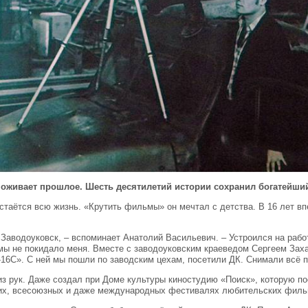
ане оживает прошлое. Шесть десятилетий истории сохранил богатейш
стаётся всю жизнь. «Крутить фильмы» он мечтал с детства. В 16 лет в
 Заводоуковск, – вспоминает Анатолий Васильевич. – Устроился на раб
 не покидало меня. Вместе с заводоуковским краеведом Сергеем Заха
16С». С ней мы пошли по заводским цехам, посетили ДК. Снимали всё под
из рук. Даже создал при Доме культуры киностудию «Поиск», которую п
ких, всесоюзных и даже международных фестивалях любительских филь