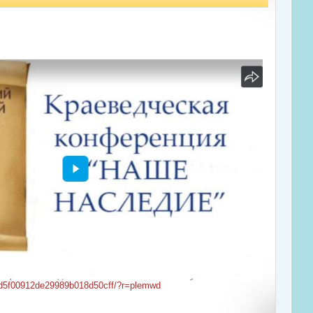
b5d5f00912de29989b018d50cff/?r=plemwd