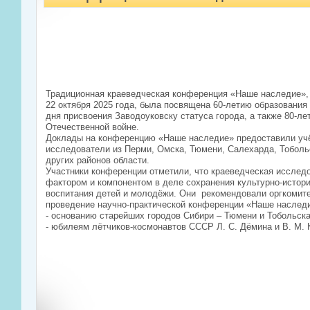
Традиционная краеведческая конференция «Наше наследие», 
22 октября 2025 года, была посвящена 60-летию образования
дня присвоения Заводоуковску статуса города, а также 80-л
Отечественной войне.
Доклады на конференцию «Наше наследие» предоставили учё
исследователи из Перми, Омска, Тюмени, Салехарда, Тоболь
других районов области.
Участники конференции отметили, что краеведческая исслед
фактором и компонентом в деле сохранения культурно-истори
воспитания детей и молодёжи. Они рекомендовали оргкомит
проведение научно-практической конференции «Наше наслед
- основанию старейших городов Сибири – Тюмени и Тобольска
- юбилеям лётчиков-космонавтов СССР Л. С. Дёмина и В. М. 